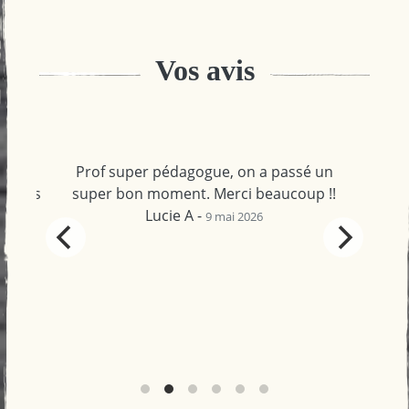
Vos avis
 passé un
dieudonne valerie -
13 janvier 2024
eaucoup !!
t