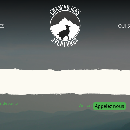
CS
QUI 
s de vente
Appelez nous
Contact